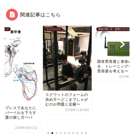
関連記事はこちら
ーニング
身体の使い方・姿勢について
身体について
体幹はなぜ強くない
固有受容器と身体の動
けないか?〜体幹を
き、トレーニング〜固有
る意味〜
受容器を考える〜
2017年11
2019年5月14日
クワットのフォームの
め方〜どこまでしゃが
のか問題と足幅〜
2018年12月16日