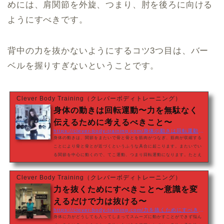
かそうとすることで、身体の中心部が動作に使われます。背中の筋肉も身
めには、肩関節を外旋、つまり、肘を後ろに向ける
体の中心部にあたるので、背中の筋肉を使…
ようにすべきです。
背中の力を抜かないようにするコツ3つ目は、バー
ベルを握りすぎないということです。
Clever Body Training（クレバーボディトレーニング）
身体の動きは回転運動〜力を無駄なく
伝えるために考えるべきこと〜
https://clever-body-training.com/身体の動きは回転運動〜力を無駄なく伝えるため
身体の動きは、関節をまたいで骨と骨とを筋肉がつなぎ、筋肉が収縮する
ことにより骨と骨とが近づくというふうな具合に起こります。またいでい
る関節を中心に動くので、てこ運動、つまり回転運動になります。たとえ
ば、立って気をつけの状態から肘を曲げていったとき、手首は肘を中心と
する半円を描くのがわかると思います。アームカールのトレーニングの動
Clever Body Training（クレバーボディトレーニング）
きですね。トレーニングでは、身体の回転運動に沿った、前述のアームカ
力を抜くためにすべきこと〜意識を変
ールのようなトレーニングもありますが、ベンチプレスのように、直線の
動きによるトレーニングもあります。…
えるだけで力は抜ける〜
https://clever-body-training.com/力を抜くためにすべきこと〜意識を変えるだけで
身体に力がどうしても入ってしまってスムーズに動かすことができず悩ん