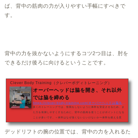
ば、背中の筋肉の力が入りやすい手幅にすべきで
す。
背中の力を抜かないようにするコツ2つ目は、肘を
できるだけ後ろに向けるということです。
Clever Body Training（クレバーボディトレーニング）
オーバーヘッドは脇を開き、それ以外
では脇を締める
https://clever-body-training.com/オーバーヘッドは脇を開き、それ以外では脇を締
多くのトレーニングでは、怪我をしないように体幹を安定させるため、ま
た力を発揮しやすくするために、背中の筋肉を使うことがポイントになる
ことが多いです。＜体幹はなぜ強くないといけないか〜体幹を鍛える意
味〜＞背中の筋肉を直接意識してコントロールできるならそれが1番です
が、トレーニング動作の中で背中の筋肉をコントロールし続けるのは簡単
デッドリフトの腕の位置では、背中の力を入れるた
ではありません。そこで、ポイントとなってくるのが「肘」です。肘を動