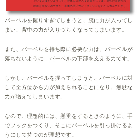
でいる人は多いようです。身体に力が入る原因としては、身体の柔軟性の
問題も大きいのですが、身体の使い方がうまくいかないから力んでしまう
場合もあります。今回は、その身体の使い方に関して書いていきます。ま
ず、力みすぎを改善するために知っておいてほしいのは、「力が入ってい
バーベルを握りすぎてしまうと、腕に力が入ってし
る」とはどういうことかです。そもそも、人間の身体が動くのは、骨と骨
をつないでいる筋肉が縮み、筋肉の両端が近づくことで、骨を動かしてい
まい、背中の力が入りづらくなってしまいます。
るからです。だとすると、力みなくし…
また、バーベルを持ち際に必要な力は、バーベルが
落ちないように、バーベルの下部を支える力です。
しかし、バーベルを握ってしまうと、バーベルに対
して全方位から力が加えられることになり、無駄な
力が増えてしまいます。
なので、理想的には、懸垂をするときのように、手
でフックをつくり、そこにバーベルを引っ掛けるよ
うにして持つのが理想です。