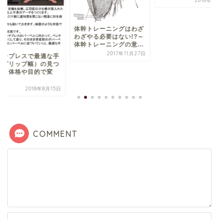
2016年7月10日
2018年10
幹トレーニングはわざ
ざやる必要はない!?～
幹トレーニングの意...
2017年11月27日
COMMENT