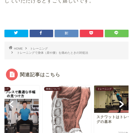
していただけるとすごく嬉しいです。
HOME
トレーニング
トレーニングで身体（肩や腰）を痛めたときの対処法
関連記事はこちら
について
トレーニング
トレーニング
【腰痛防止】デッド
スクワットはトレーニン
トで握力に自信がな
グの基本
らば、グリップに頼
た...