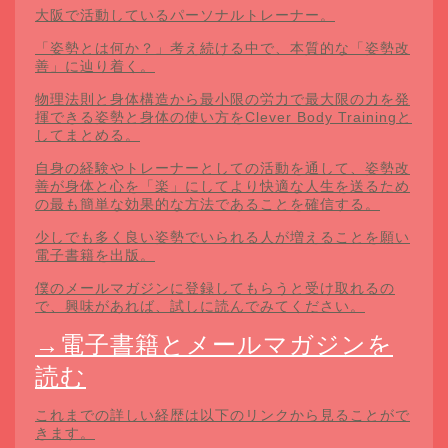
大阪で活動しているパーソナルトレーナー。
「姿勢とは何か？」考え続ける中で、本質的な「姿勢改
善」に辿り着く。
物理法則と身体構造から最小限の労力で最大限の力を発
揮できる姿勢と身体の使い方をClever Body Trainingと
してまとめる。
自身の経験やトレーナーとしての活動を通して、姿勢改
善が身体と心を「楽」にしてより快適な人生を送るため
の最も簡単な効果的な方法であることを確信する。
少しでも多く良い姿勢でいられる人が増えることを願い
電子書籍を出版。
僕のメールマガジンに登録してもらうと受け取れるの
で、興味があれば、試しに読んでみてください。
→電子書籍とメールマガジンを
読む
これまでの詳しい経歴は以下のリンクから見ることがで
きます。