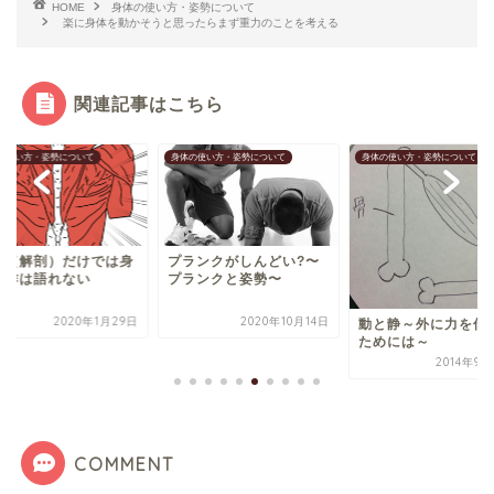
HOME
身体の使い方・姿勢について
楽に身体を動かそうと思ったらまず重力のことを考える
関連記事はこちら
の使い方・姿勢について
身体の使い方・姿勢について
身体の使い方・姿勢について
肉（解剖）だけでは身
プランクがしんどい?〜
動作は語れない
プランクと姿勢〜
2020年1月29日
2020年10月14日
動と静～外に力を伝
ためには～
2014年9
COMMENT