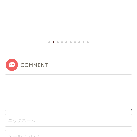
自転車はなぜバラン
とれるのか?〜慣性
ャイロ効果〜
2019年
COMMENT