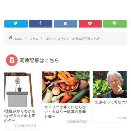
HOME
コラム
楽チンしようとして結果42万円損した話
関連記事はこちら
ム
コラム
コラム
生きるって何なのか?
ロリーは当てにならな
～カロリー計算の意味
嘘～
2020年7月1日
2018年8月5日