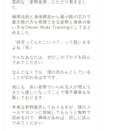
質的な「姿勢改善」にたどり着きまし
た。
物理法則と身体構造から最小限の労力で
最大限の力を発揮できる姿勢と身体の使
い方をClever Body Trainingとしてまと
めました。
「何言ってんだこいつ？」って思います
よね（笑）
そんなあなたは、ぜひこのブログを読ん
でみてください。
なんとなくでも、僕の言わんとしている
ことが伝わるはずです。
他にも、良い姿勢でいられる人が増えて
きたら嬉しいなってことで電子書籍を出
版しております。
本来は有料販売しておりますが、僕のメ
ールマガジンに登録してもらうと無料で
読めるので、興味があれば、試しに読ん
でみてください。