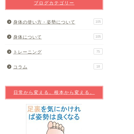
ブログカテゴリー
身体の使い方・姿勢について
105
身体について
105
トレーニング
75
コラム
18
日常から変える。根本から変える。