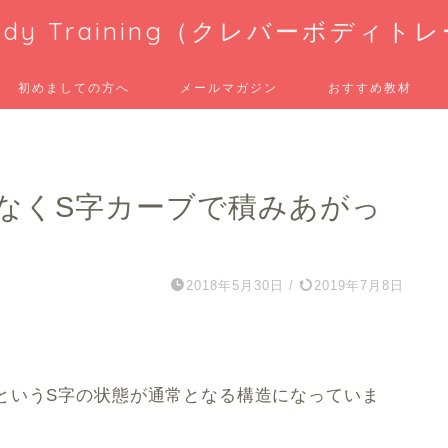
 Body Training（クレバーボディ
初めましての方へ
メールマガジン
おすすめ教材
なくS字カーブで積みあがっ
2018年5月30日
/
2019年7月8日
というS字の状態が通常となる構造になっていま