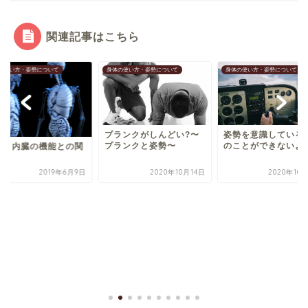
関連記事はこちら
の使い方・姿勢について
身体の使い方・姿勢について
身体の使い方・姿勢について
プランクがしんどい?〜
姿勢を意識している
プランクと姿勢〜
のことができないよ
勢と内臓の機能との関
性
2019年6月9日
2020年10月14日
2020年10