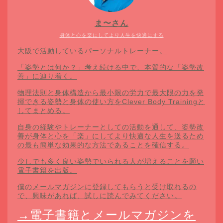
ま〜さん
身体と心を楽にしてより人生を快適にする
大阪で活動しているパーソナルトレーナー。
「姿勢とは何か？」考え続ける中で、本質的な「姿勢改
善」に辿り着く。
物理法則と身体構造から最小限の労力で最大限の力を発
揮できる姿勢と身体の使い方をClever Body Trainingと
してまとめる。
自身の経験やトレーナーとしての活動を通して、姿勢改
善が身体と心を「楽」にしてより快適な人生を送るため
の最も簡単な効果的な方法であることを確信する。
少しでも多く良い姿勢でいられる人が増えることを願い
電子書籍を出版。
僕のメールマガジンに登録してもらうと受け取れるの
で、興味があれば、試しに読んでみてください。
→電子書籍とメールマガジンを