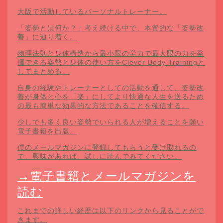
大阪で活動しているパーソナルトレーナー。
「姿勢とは何か？」考え続ける中で、本質的な「姿勢改
善」に辿り着く。
物理法則と身体構造から最小限の労力で最大限の力を発
揮できる姿勢と身体の使い方をClever Body Trainingと
してまとめる。
自身の経験やトレーナーとしての活動を通して、姿勢改
善が身体と心を「楽」にしてより快適な人生を送るため
の最も簡単な効果的な方法であることを確信する。
少しでも多く良い姿勢でいられる人が増えることを願い
電子書籍を出版。
僕のメールマガジンに登録してもらうと受け取れるの
で、興味があれば、試しに読んでみてください。
→電子書籍とメールマガジンを
読む
これまでの詳しい経歴は以下のリンクから見ることがで
きます。