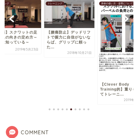
ーニング
身体の使い方・姿勢について
トレーニング
腰痛防止】デッドリフ
で握力に自信がないな
ば、グリップに頼っ
.
2018年10月21日
【Clever Body
スクワットにおける
Training的】重りを持っ
ベルを乗せるのに適
てトレーニ...
位置
2019年6月2日
2018年11
COMMENT