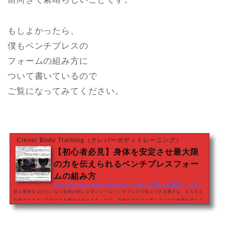
もしよかったら、
僕もベンチプレスの
フォームの組み方に
ついて書いているので
ご覧になってみてください。
Clever Body Training（クレバーボディトレーニング）
【初心者必見】身体を安定させ最大限
の力を伝えられるベンチプレスフォー
ムの組み方
https://clever-body-training.com/【手順大公開】ベンチプレスは挙げる前にすでに
挙上重量を上げたいなら筋肉の前にまずフォームベンチプレスで挙上できる重さは、もちろん
筋肉の大きさに左右される部分はあります。ただ、筋肉の力だけに頼っていては体重を超える
ような重さを挙げるのは非常に難しいです。筋肉は縮むことによって力を発揮します。その力
が骨に伝わって骨を動かし、そして、骨を動かした力がバーベルに伝わってはじめてバーベル