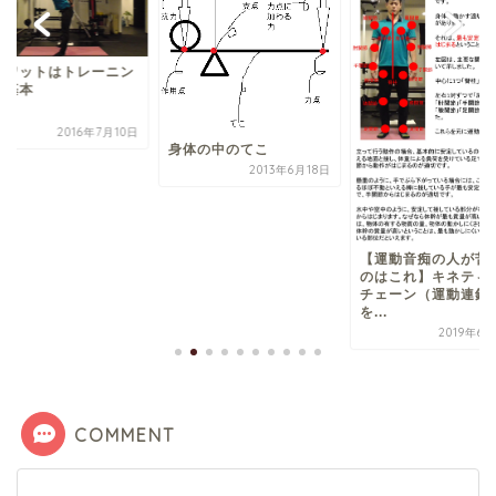
【腰部傷害防止】ス
ットで腰を痛めない
に注意すべきこと
2018年11
体の中のてこ
2013年6月18日
【運動音痴の人が苦手な
のはこれ】キネティック
チェーン（運動連鎖）
を...
2019年6月23日
COMMENT