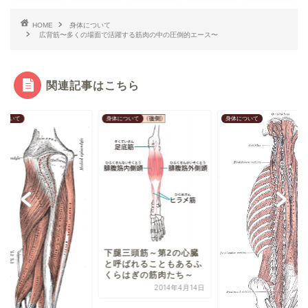
HOME
身体について
広背筋〜多くの場面で活躍する筋肉の中の圧倒的エース〜
関連記事はこちら
について
身体について
身体の使い方・姿勢について
枕が合わないなと思
らいっそ枕をやめて
2020年10
腿三頭筋～第2の心臓
呼ばれることもあるふ
らはぎの筋肉たち～
2014年4月14日