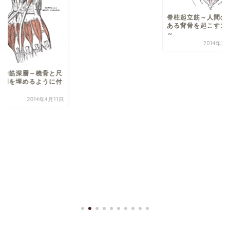
脊柱起立筋～人間の柱で
ある背骨を起こす力持ち
～
2014年3月29日