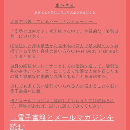
ま〜さん
身体と心を楽にしてより人生を快適にする
大阪で活動しているパーソナルトレーナー。
「姿勢とは何か？」考え続ける中で、本質的な「姿勢改
善」に辿り着く。
物理法則と身体構造から最小限の労力で最大限の力を発
揮できる姿勢と身体の使い方をClever Body Trainingと
してまとめる。
自身の経験やトレーナーとしての活動を通して、姿勢改
善が身体と心を「楽」にしてより快適な人生を送るため
の最も簡単な効果的な方法であることを確信する。
少しでも多く良い姿勢でいられる人が増えることを願い
電子書籍を出版。
僕のメールマガジンに登録してもらうと受け取れるの
で、興味があれば、試しに読んでみてください。
→電子書籍とメールマガジンを
読む