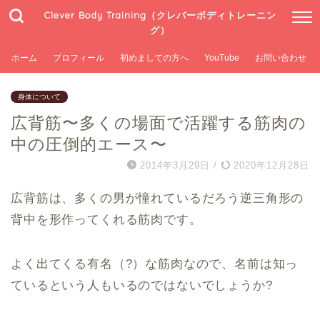
Clever Body Training（クレバーボディトレーニン
グ）
ホーム
プロフィール
初めましての方へ
YouTube
お問い合わせ
身体について
広背筋〜多くの場面で活躍する筋肉の
中の圧倒的エース〜
2014年3月29日
/
2020年12月28日
広背筋は、多くの男が憧れているだろう逆三角形の
背中を形作ってくれる筋肉です。
よく出てくる有名（?）な筋肉なので、名前は知っ
ているという人もいるのではないでしょうか?