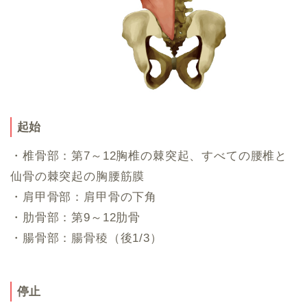
起始
・椎骨部：第7～12胸椎の棘突起、すべての腰椎と
仙骨の棘突起の胸腰筋膜
・肩甲骨部：肩甲骨の下角
・肋骨部：第9～12肋骨
・腸骨部：腸骨稜（後1/3）
停止