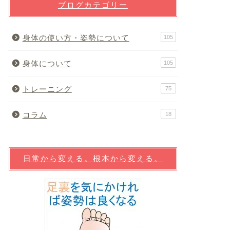
ブログカテゴリー
身体の使い方・姿勢について
105
身体について
105
トレーニング
75
コラム
18
日常から変える。根本から変える。