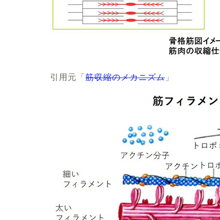
引用元「
筋収縮のメカニズム
」