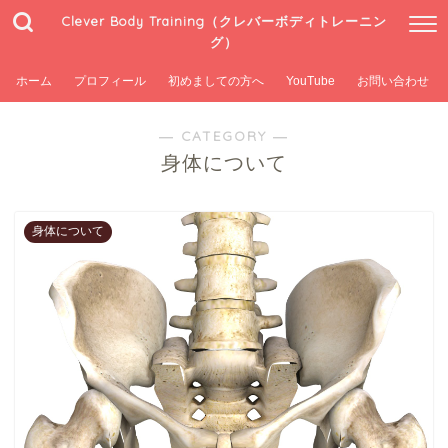
Clever Body Training（クレバーボディトレーニン
グ）
ホーム
プロフィール
初めましての方へ
YouTube
お問い合わせ
― CATEGORY ―
身体について
身体について