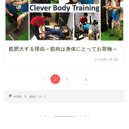
筋肥大する理由～筋肉は身体にとってお荷物～
2016年5月4日
...
1
2
3
6
HOME
身体について