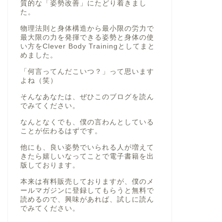
質的な「姿勢改善」にたどり着きまし
た。
物理法則と身体構造から最小限の労力で
最大限の力を発揮できる姿勢と身体の使
い方をClever Body Trainingとしてまと
めました。
「何言ってんだこいつ？」って思います
よね（笑）
そんなあなたは、ぜひこのブログを読ん
でみてください。
なんとなくでも、僕の言わんとしている
ことが伝わるはずです。
他にも、良い姿勢でいられる人が増えて
きたら嬉しいなってことで電子書籍を出
版しております。
本来は有料販売しておりますが、僕のメ
ールマガジンに登録してもらうと無料で
読めるので、興味があれば、試しに読ん
でみてください。