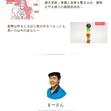
腰方形筋～骨盤と肋骨を繋ぎ止め、腰部
を守る後ろの腹筋的存在～
姿勢は年をとるほど差が出る〜もっとも
若いのは今のあなた〜
ま〜さん
脱力推進姿勢改善トレーナー