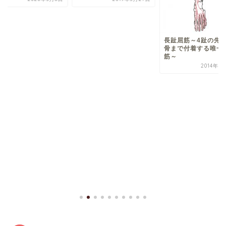
2018年2
長趾屈筋～4趾の先端の
骨まで付着する唯一の屈
筋～
2014年4月14日