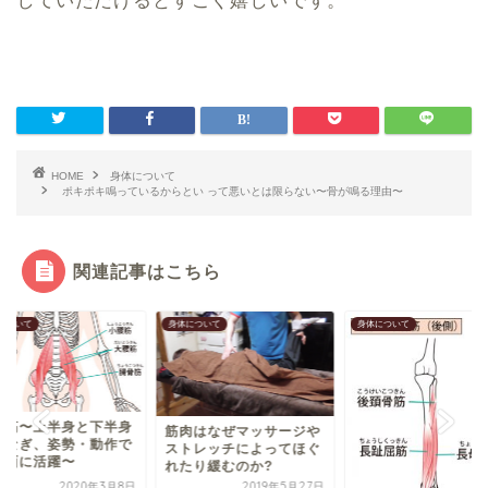
していただけるとすごく嬉しいです。
HOME
身体について
ポキポキ鳴っているからとい って悪いとは限らない〜骨が鳴る理由〜
関連記事はこちら
について
身体について
身体について
進化・変化は最低限
肉はなぜマッサージや
則であることを忘れ
トレッチによってほぐ
い〜筋肉がついてく
たり緩むのか?
は...
2019年5月27日