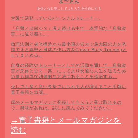
ま〜さん
身体と心を楽にしてより人生を快適にする
大阪で活動しているパーソナルトレーナー。
「姿勢とは何か？」考え続ける中で、本質的な「姿勢改
善」に辿り着く。
物理法則と身体構造から最小限の労力で最大限の力を発
揮できる姿勢と身体の使い方をClever Body Trainingと
してまとめる。
自身の経験やトレーナーとしての活動を通して、姿勢改
善が身体と心を「楽」にしてより快適な人生を送るため
の最も簡単な効果的な方法であることを確信する。
少しでも多く良い姿勢でいられる人が増えることを願い
電子書籍を出版。
僕のメールマガジンに登録してもらうと受け取れるの
で、興味があれば、試しに読んでみてください。
→電子書籍とメールマガジンを
読む