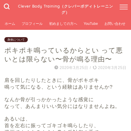
Clever Body Training（クレバーボディトレーニン
グ）
ホーム
プロフィール
初めましての方へ
YouTube
お問い合わせ
身体について
ポキポキ鳴っているからとい って悪
いとは限らない〜骨が鳴る理由〜
2020年3月25日
/
2020年3月25日
肩を回したりしたときに、骨がポキポキ
鳴って気になる、という経験はありませんか?
なんか骨が引っかかったような感覚に
なって、あんまりいい気分にはなりませんよね。
あるいは、
首を左右に振ってゴキゴキ鳴らしたり、