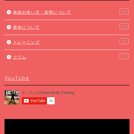
105
身体の使い方・姿勢について
105
身体について
75
トレーニング
18
コラム
YouTube
動
画