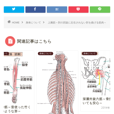
HOME
身体について
上腕筋～肘の回旋に左右されない肘を曲げる筋肉～
関連記事はこちら
について
身体について
身体について
横突間筋・棘間筋～
を1つ1つつなぐセメ
的存在～
2014年
深層外旋六筋～骨盤が傾
いても安心～
2014年4月14日