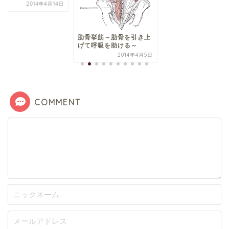
骨挙筋～肋骨を引き上
て呼吸を助ける～
2014年4月5日
COMMENT