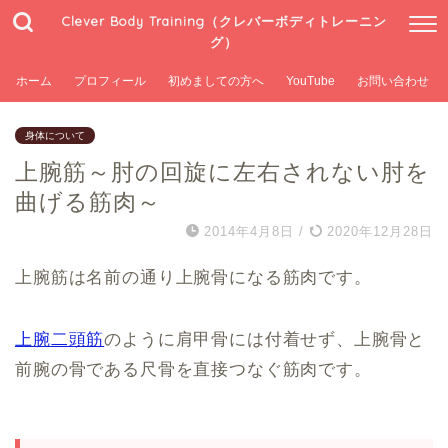
Clever Body Training（クレバーボディトレーニン
グ）
ホーム
プロフィール
初めましての方へ
YouTube
お問い合わせ
身体について
上腕筋～肘の回旋に左右されない肘を
曲げる筋肉～
2014年4月8日
/
2020年12月28日
上腕筋は名前の通り上腕骨になる筋肉です。
上腕二頭筋
のように肩甲骨には付着せず、上腕骨と
前腕の骨である尺骨を直接つなぐ筋肉です。