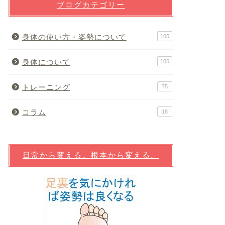
ブログカテゴリー
身体の使い方・姿勢について
105
身体について
105
トレーニング
75
コラム
18
日常から変える。根本から変える。