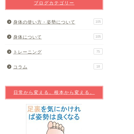
ブログカテゴリー
身体の使い方・姿勢について
105
身体について
105
トレーニング
75
コラム
18
日常から変える。根本から変える。