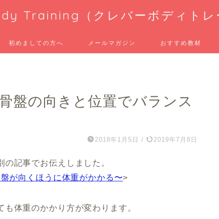
 Body Training（クレバーボディ
初めましての方へ
メールマガジン
おすすめ教材
～骨盤の向きと位置でバランス
2018年1月5日
/
2019年7月8日
別の記事でお伝えしました。
骨盤が向くほうに体重がかかる〜
>
ても体重のかかり方が変わります。