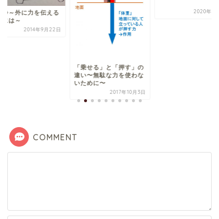
2020年5
と静～外に力を伝える
めには～
2014年9月22日
「乗せる」と「押す」の
違い〜無駄な力を使わな
いために〜
2017年10月3日
COMMENT