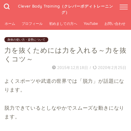
Clever Body Training（クレバーボディトレーニン
グ）
ホーム
プロフィール
初めましての方へ
YouTube
お問い合わせ
身体の使い方・姿勢について
力を抜くためには力を入れる～力を抜
くコツ～
2015年12月18日
/
2020年2月25日
よくスポーツや武道の世界では「脱力」が話題にな
ります。
脱力できているとしなやかでスムーズな動きになり
ます。