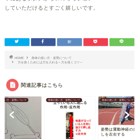
していただけるとすごく嬉しいです。
HOME
身体の使い方・姿勢について
力を抜くためには力を入れる～力を抜くコツ～
関連記事はこちら
の使い方・姿勢について
身体の使い方・姿勢について
身体の使い方・姿勢について
姿勢は運動神経の良
しを左右する